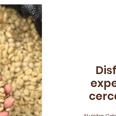
Dis
exp
cerc