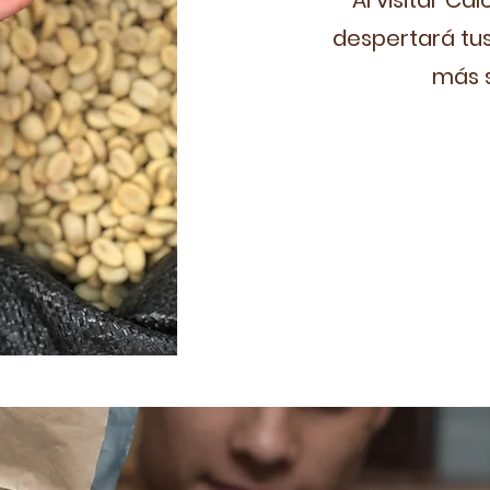
Al visitar Ca
despertará tus
más s