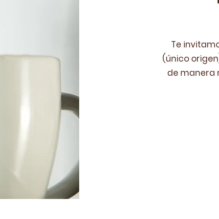
Te invitamo
(único orige
de manera m