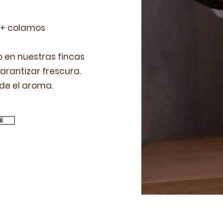
 + colamos
o en nuestras fincas
rantizar frescura.
nde el aroma.
É