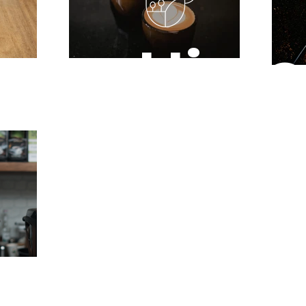
Hist
apas
que 