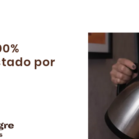
00%
stado por