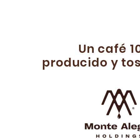
Un café 1
producido
y to