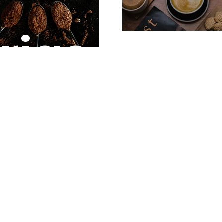
orias
ionantes
contar