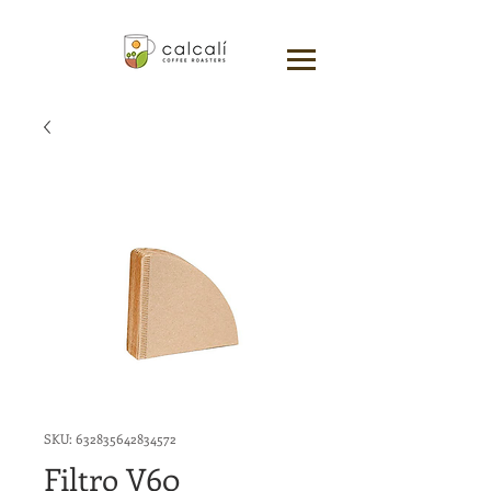
SKU: 632835642834572
Filtro V60