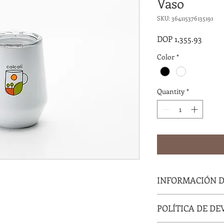
Vaso
SKU: 364115376135191
Price
DOP 1,355.93
Color
*
Quantity
*
INFORMACIÓN 
Soy la descripción de 
POLÍTICA DE D
agregar detalles sobr
materiales, instrucci