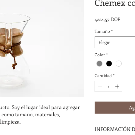
Chemex col
Precio
4224,57 DOP
Tamaño
*
Elegir
Color
*
Cantidad
*
cto. Soy el lugar ideal para agregar 
Ag
sí como tamaño, materiales, 
 limpieza.
INFORMACIÓN 