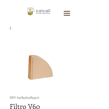
SKU: 632835642834572
Filtro V60